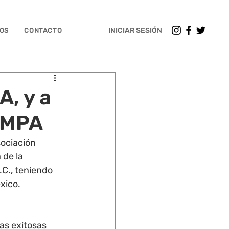
INICIAR SESIÓN
OS
CONTACTO
A, y a
 AMPA
sociación 
 de la 
C., teniendo 
xico. 
as exitosas 