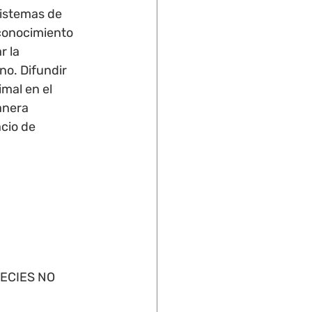
sistemas de 
conocimiento 
 la 
no. Difundir 
mal en el 
anera 
cio de 
PECIES NO 