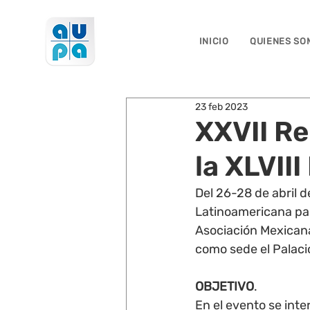
INICIO
QUIENES SO
23 feb 2023
XXVII Re
la XLVII
Del 26-28 de abril d
Latinoamericana para
Asociación Mexicana
como sede el Palaci
OBJETIVO
. 
En el evento se int