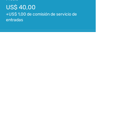
US$ 40,00
+US$ 1,00 de comisión de servicio de
entradas
ASOCIACIÓN URUGUAYA DE
PRODUCCIÓN ANIMAL (AUPA)
Montevideo, Uruguay
contacto@aupa.org.uy