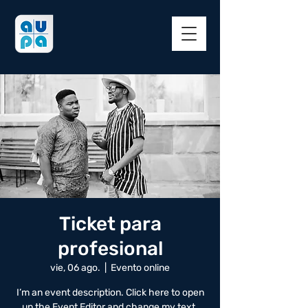
Ticket para
profesional
vie, 06 ago.
  |  
Evento online
I’m an event description. Click here to open
up the Event Editor and change my text.