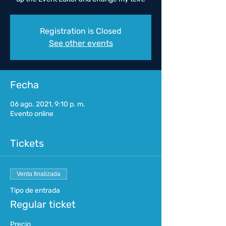
Registration is Closed
See other events
Fecha
06 ago. 2021, 9:10 p. m.
Evento online
Tickets
Venta finalizada
Tipo de entrada
Regular ticket
Precio