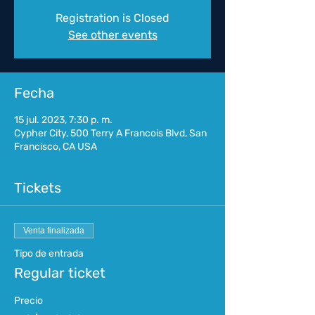
Registration is Closed
See other events
Fecha
15 jul. 2023, 7:30 p. m.
Cypher City, 500 Terry A Francois Blvd, San
Francisco, CA USA
Tickets
Venta finalizada
Tipo de entrada
Regular ticket
Precio