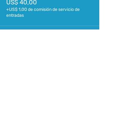
US$ 40,00
+US$ 1,00 de comisión de servicio de
entradas
ASOCIACIÓN URUGUAYA DE
PRODUCCIÓN ANIMAL (AUPA)
Montevideo, Uruguay
contacto@aupa.org.uy
©2022 AUPA. Todos los derechos reservados.