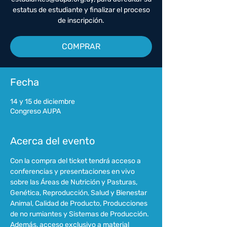
estatus de estudiante y finalizar el proceso
de inscripción.
COMPRAR
Fecha
14 y 15 de diciembre
Congreso AUPA
Acerca del evento
Con la compra del ticket tendrá acceso a 
conferencias y presentaciones en vivo 
sobre las Áreas de Nutrición y Pasturas, 
Genética, Reproducción, Salud y Bienestar 
Animal, Calidad de Producto, Producciones 
de no rumiantes y Sistemas de Producción.
Además, acceso exclusivo a material 